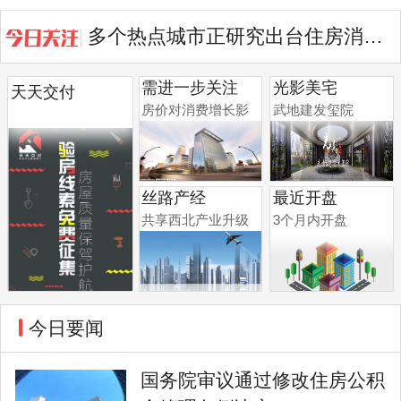
多个热点城市正研究出台住房消费提振举措
光谷启动更新 将打造沉浸公园等3...
需进一步关注
光影美宅
天天交付
房价对消费增长影
武地建发玺院
响
丝路产经
最近开盘
共享西北产业升级
3个月内开盘
今日要闻
国务院审议通过修改住房公积