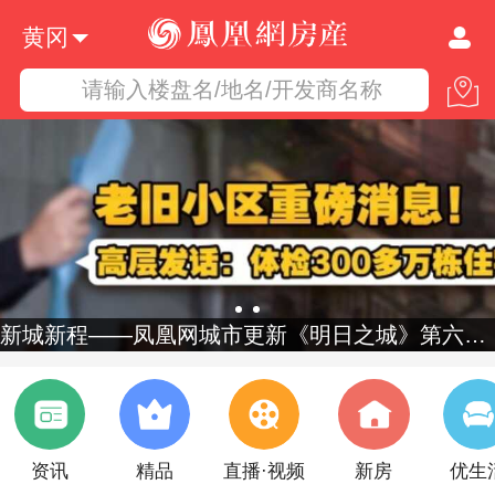
黄冈
请输入楼盘名/地名/开发商名称
新城新程——凤凰网城市更新《明日之城》第六季启幕
资讯
精品
直播·视频
新房
优生