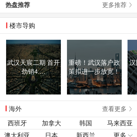
热盘推荐
更多推荐
楼市导购
武汉天宸二期 首开
重磅！武汉落户政
汉
劲销4....
策拟进一步放宽！
海外
查看更多
西班牙
加拿大
韩国
马来西亚
澳大利亚
日本
新西兰
更多